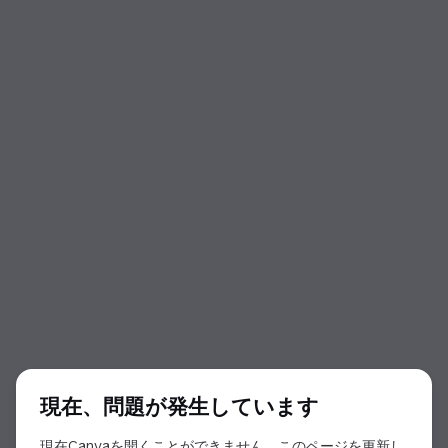
ダイアログの開始
現在、問題が発生しています
現在Canvaを開くことができません。このページを更新し